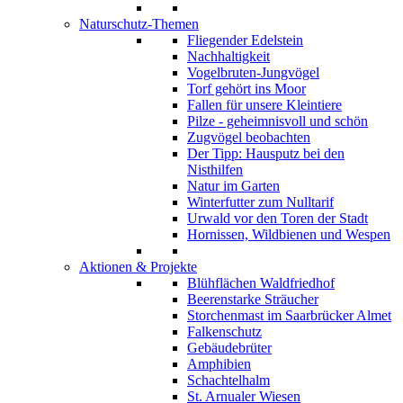
Naturschutz-Themen
Fliegender Edelstein
Nachhaltigkeit
Vogelbruten-Jungvögel
Torf gehört ins Moor
Fallen für unsere Kleintiere
Pilze - geheimnisvoll und schön
Zugvögel beobachten
Der Tipp: Hausputz bei den
Nisthilfen
Natur im Garten
Winterfutter zum Nulltarif
Urwald vor den Toren der Stadt
Hornissen, Wildbienen und Wespen
Aktionen & Projekte
Blühflächen Waldfriedhof
Beerenstarke Sträucher
Storchenmast im Saarbrücker Almet
Falkenschutz
Gebäudebrüter
Amphibien
Schachtelhalm
St. Arnualer Wiesen