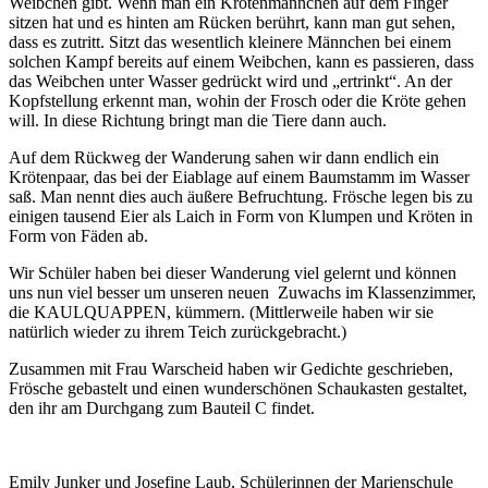
Weibchen gibt. Wenn man ein Krötenmännchen auf dem Finger
sitzen hat und es hinten am Rücken berührt, kann man gut sehen,
dass es zutritt. Sitzt das wesentlich kleinere Männchen bei einem
solchen Kampf bereits auf einem Weibchen, kann es passieren, dass
das Weibchen unter Wasser gedrückt wird und „ertrinkt“. An der
Kopfstellung erkennt man, wohin der Frosch oder die Kröte gehen
will. In diese Richtung bringt man die Tiere dann auch.
Auf dem Rückweg der Wanderung sahen wir dann endlich ein
Krötenpaar, das bei der Eiablage auf einem Baumstamm im Wasser
saß. Man nennt dies auch äußere Befruchtung. Frösche legen bis zu
einigen tausend Eier als Laich in Form von Klumpen und Kröten in
Form von Fäden ab.
Wir Schüler haben bei dieser Wanderung viel gelernt und können
uns nun viel besser um unseren neuen Zuwachs im Klassenzimmer,
die KAULQUAPPEN, kümmern. (Mittlerweile haben wir sie
natürlich wieder zu ihrem Teich zurückgebracht.)
Zusammen mit Frau Warscheid haben wir Gedichte geschrieben,
Frösche gebastelt und einen wunderschönen Schaukasten gestaltet,
den ihr am Durchgang zum Bauteil C findet.
Emily Junker und Josefine Laub, Schülerinnen der Marienschule