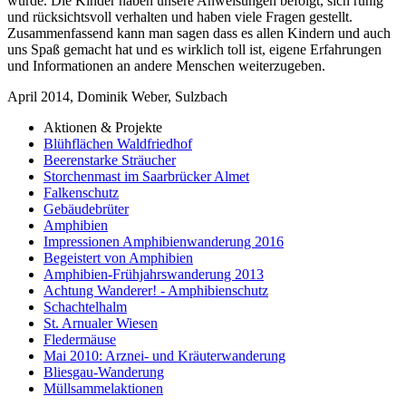
wurde. Die Kinder haben unsere Anweisungen befolgt, sich ruhig
und rücksichtsvoll verhalten und haben viele Fragen gestellt.
Zusammenfassend kann man sagen dass es allen Kindern und auch
uns Spaß gemacht hat und es wirklich toll ist, eigene Erfahrungen
und Informationen an andere Menschen weiterzugeben.
April 2014, Dominik Weber, Sulzbach
Aktionen & Projekte
Blühflächen Waldfriedhof
Beerenstarke Sträucher
Storchenmast im Saarbrücker Almet
Falkenschutz
Gebäudebrüter
Amphibien
Impressionen Amphibienwanderung 2016
Begeistert von Amphibien
Amphibien-Frühjahrswanderung 2013
Achtung Wanderer! - Amphibienschutz
Schachtelhalm
St. Arnualer Wiesen
Fledermäuse
Mai 2010: Arznei- und Kräuterwanderung
Bliesgau-Wanderung
Müllsammelaktionen