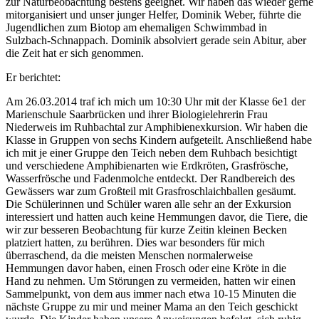
zur Naturbeobachtung bestens geeignet. Wir haben das wieder gerne
mitorganisiert und unser junger Helfer, Dominik Weber, führte die
Jugendlichen zum Biotop am ehemaligen Schwimmbad in
Sulzbach-Schnappach. Dominik absolviert gerade sein Abitur, aber
die Zeit hat er sich genommen.
Er berichtet:
Am 26.03.2014 traf ich mich um 10:30 Uhr mit der Klasse 6e1 der
Marienschule Saarbrücken und ihrer Biologielehrerin Frau
Niederweis im Ruhbachtal zur Amphibienexkursion. Wir haben die
Klasse in Gruppen von sechs Kindern aufgeteilt. Anschließend habe
ich mit je einer Gruppe den Teich neben dem Ruhbach besichtigt
und verschiedene Amphibienarten wie Erdkröten, Grasfrösche,
Wasserfrösche und Fadenmolche entdeckt. Der Randbereich des
Gewässers war zum Großteil mit Grasfroschlaichballen gesäumt.
Die Schülerinnen und Schüler waren alle sehr an der Exkursion
interessiert und hatten auch keine Hemmungen davor, die Tiere, die
wir zur besseren Beobachtung für kurze Zeitin kleinen Becken
platziert hatten, zu berühren. Dies war besonders für mich
überraschend, da die meisten Menschen normalerweise
Hemmungen davor haben, einen Frosch oder eine Kröte in die
Hand zu nehmen. Um Störungen zu vermeiden, hatten wir einen
Sammelpunkt, von dem aus immer nach etwa 10-15 Minuten die
nächste Gruppe zu mir und meiner Mama an den Teich geschickt