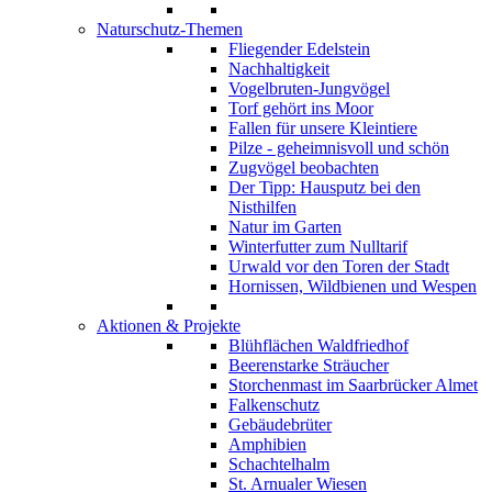
Naturschutz-Themen
Fliegender Edelstein
Nachhaltigkeit
Vogelbruten-Jungvögel
Torf gehört ins Moor
Fallen für unsere Kleintiere
Pilze - geheimnisvoll und schön
Zugvögel beobachten
Der Tipp: Hausputz bei den
Nisthilfen
Natur im Garten
Winterfutter zum Nulltarif
Urwald vor den Toren der Stadt
Hornissen, Wildbienen und Wespen
Aktionen & Projekte
Blühflächen Waldfriedhof
Beerenstarke Sträucher
Storchenmast im Saarbrücker Almet
Falkenschutz
Gebäudebrüter
Amphibien
Schachtelhalm
St. Arnualer Wiesen