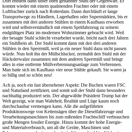
Dort entsteht dann unser oben genannter Stuhl der Gegenwart. Er
kommt wieder mit einem qualmenden Frachter oder mit einem
Luftfrachter zurück nach Rotterdam. Dann durchläuft er lange
Transportwege zu Händlern, Lagerhallen oder Supermärkten, bis er
zusammen mit drei anderen Stühlen in einem Kaufhaus erworben
wird und selbstverständlich mit einem Spritfahrzeug zu seinem
endgültigen Platz im modernen Wohnzimmer gebracht wird. Weil
der besagte Stuhl schlecht verarbeitet wurde, bricht nach drei Jahren
ein Stuhlbein ab. Der Stuhl kommt dann mit den drei anderen
Stühlen in den Sperrmüll, weil ja ein neuer Stuhl dazu nicht passen
würde. Nun holt ihn der Müllschlucker, zermahlt den Stuhl mit der
Häckslerwalze zusammen mit dem anderen Sperrmüll und bringt
alles in eine entfernte Müllverbrennungsanlage zum Verbrennen.
Man hatte sich im Kaufhaus vier neue Stühle gekauft. Sie waren ja
so billig und so schön neu!
Ach ja, noch ein fast übersehener Aspekt: Die Buchen waren FSC
und Naturland zertifiziert, und somit soll der Stuhl dann besonders
nachhaltig produziert sein. Der abgewählte Präsident Trump hat der
Welt gezeigt, wie man Wahrheit, Realität und Lüge kaum noch
durchschaubar vermengen kann. Alle die aufgeführten
Produktionswege von Kettensägen über die Dieselfahrzeuge und
Verarbeitungsmaschinen bis zum rußenden Frachtschiff verbrauchen
große Mengen fossiler Energie. Hinzu kommt der hohe Energie-
und Materialverbrauch, um all die Geräte, Maschinen und