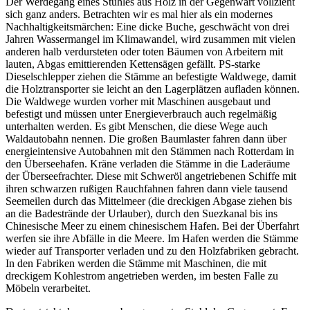
Der Werdegang eines Stuhles aus Holz in der Gegenwart vollzieht
sich ganz anders. Betrachten wir es mal hier als ein modernes
Nachhaltigkeitsmärchen: Eine dicke Buche, geschwächt von drei
Jahren Wassermangel im Klimawandel, wird zusammen mit vielen
anderen halb verdursteten oder toten Bäumen von Arbeitern mit
lauten, Abgas emittierenden Kettensägen gefällt. PS-starke
Dieselschlepper ziehen die Stämme an befestigte Waldwege, damit
die Holztransporter sie leicht an den Lagerplätzen aufladen können.
Die Waldwege wurden vorher mit Maschinen ausgebaut und
befestigt und müssen unter Energieverbrauch auch regelmäßig
unterhalten werden. Es gibt Menschen, die diese Wege auch
Waldautobahn nennen. Die großen Baumlaster fahren dann über
energieintensive Autobahnen mit den Stämmen nach Rotterdam in
den Überseehafen. Kräne verladen die Stämme in die Laderäume
der Überseefrachter. Diese mit Schweröl angetriebenen Schiffe mit
ihren schwarzen rußigen Rauchfahnen fahren dann viele tausend
Seemeilen durch das Mittelmeer (die dreckigen Abgase ziehen bis
an die Badestrände der Urlauber), durch den Suezkanal bis ins
Chinesische Meer zu einem chinesischem Hafen. Bei der Überfahrt
werfen sie ihre Abfälle in die Meere. Im Hafen werden die Stämme
wieder auf Transporter verladen und zu den Holzfabriken gebracht.
In den Fabriken werden die Stämme mit Maschinen, die mit
dreckigem Kohlestrom angetrieben werden, im besten Falle zu
Möbeln verarbeitet.