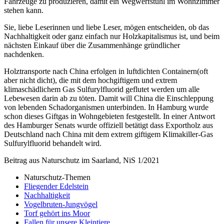
Fahrzeuge zu produzieren, damit ein Wegwerfstuhl im Wohnzimmer
stehen kann.
Sie, liebe Leserinnen und liebe Leser, mögen entscheiden, ob das
Nachhaltigkeit oder ganz einfach nur Holzkapitalismus ist, und beim
nächsten Einkauf über die Zusammenhänge gründlicher
nachdenken.
Holztransporte nach China erfolgen in luftdichten Containern(oft
aber nicht dicht), die mit dem hochgiftigem und extrem
klimaschädlichem Gas Sulfurylfluorid geflutet werden um alle
Lebewesen darin ab zu töten. Damit will China die Einschleppung
von lebenden Schadorganismen unterbinden. In Hamburg wurde
schon dieses Giftgas in Wohngebieten festgestellt. In einer Antwort
des Hamburger Senats wurde offiziell betätigt dass Exportholz aus
Deutschland nach China mit dem extrem giftigem Klimakiller-Gas
Sulfurylfluorid behandelt wird.
Beitrag aus Naturschutz im Saarland, NiS 1/2021
Naturschutz-Themen
Fliegender Edelstein
Nachhaltigkeit
Vogelbruten-Jungvögel
Torf gehört ins Moor
Fallen für unsere Kleintiere