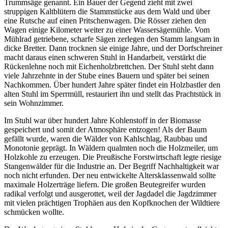
Trummsäge genannt. Ein Bauer der Gegend zieht mit zwei
struppigen Kaltblütern die Stammstücke aus dem Wald und über
eine Rutsche auf einen Pritschenwagen. Die Rösser ziehen den
Wagen einige Kilometer weiter zu einer Wassersägemühle. Vom
Mühlrad getriebene, scharfe Sägen zerlegen den Stamm langsam in
dicke Bretter. Dann trocknen sie einige Jahre, und der Dorfschreiner
macht daraus einen schweren Stuhl in Handarbeit, verstärkt die
Rückenlehne noch mit Eichenholzbrettchen. Der Stuhl steht dann
viele Jahrzehnte in der Stube eines Bauern und später bei seinen
Nachkommen. Über hundert Jahre später findet ein Holzbastler den
alten Stuhl im Sperrmüll, restauriert ihn und stellt das Prachtstück in
sein Wohnzimmer.
Im Stuhl war über hundert Jahre Kohlenstoff in der Biomasse
gespeichert und somit der Atmosphäre entzogen! Als der Baum
gefällt wurde, waren die Wälder von Kahlschlag, Raubbau und
Monotonie geprägt. In Wäldern qualmten noch die Holzmeiler, um
Holzkohle zu erzeugen. Die Preußische Forstwirtschaft legte riesige
Stangenwälder für die Industrie an. Der Begriff Nachhaltigkeit war
noch nicht erfunden. Der neu entwickelte Altersklassenwald sollte
maximale Holzerträge liefern. Die großen Beutegreifer wurden
radikal verfolgt und ausgerottet, weil der Jagdadel die Jagdzimmer
mit vielen prächtigen Trophäen aus den Kopfknochen der Wildtiere
schmücken wollte.