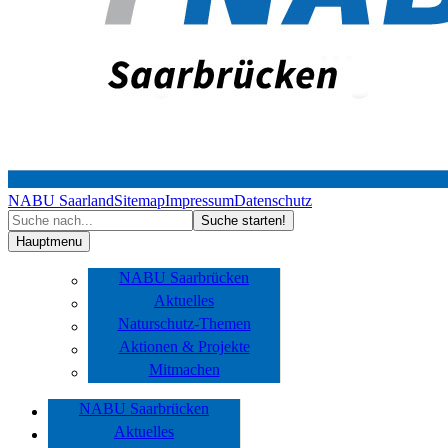
NABU Saarland
Sitemap
Impressum
Datenschutz
Hauptmenu
NABU Saarbrücken
Aktuelles
Naturschutz-Themen
Aktionen & Projekte
Mitmachen
NABU Saarbrücken
Aktuelles