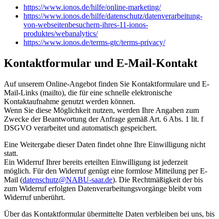
https://www.ionos.de/hilfe/online-marketing/
https://www.ionos.de/hilfe/datenschutz/datenverarbeitung-
von-webseitenbesuchern-ihres-11-ionos-
produktes/webanalytics/
https://www.ionos.de/terms-gtc/terms-privacy/
Kontaktformular und E-Mail-Kontakt
Auf unserem Online-Angebot finden Sie Kontaktformulare und E-
Mail-Links (mailto), die für eine schnelle elektronische
Kontaktaufnahme genutzt werden können.
Wenn Sie diese Möglichkeit nutzen, werden Ihre Angaben zum
Zwecke der Beantwortung der Anfrage gemäß Art. 6 Abs. 1 lit. f
DSGVO verarbeitet und automatisch gespeichert.
Eine Weitergabe dieser Daten findet ohne Ihre Einwilligung nicht
statt.
Ein Widerruf Ihrer bereits erteilten Einwilligung ist jederzeit
möglich. Für den Widerruf genügt eine formlose Mitteilung per E-
Mail (
datenschutz
@
NABU-saar.de
). Die Rechtmäßigkeit der bis
zum Widerruf erfolgten Datenverarbeitungsvorgänge bleibt vom
Widerruf unberührt.
Über das Kontaktformular übermittelte Daten verbleiben bei uns, bis