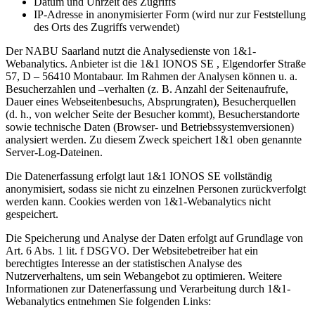
Datum und Uhrzeit des Zugriffs
IP-Adresse in anonymisierter Form (wird nur zur Feststellung
des Orts des Zugriffs verwendet)
Der NABU Saarland nutzt die Analysedienste von 1&1-
Webanalytics. Anbieter ist die 1&1 IONOS SE , Elgendorfer Straße
57, D – 56410 Montabaur. Im Rahmen der Analysen können u. a.
Besucherzahlen und –verhalten (z. B. Anzahl der Seitenaufrufe,
Dauer eines Webseitenbesuchs, Absprungraten), Besucherquellen
(d. h., von welcher Seite der Besucher kommt), Besucherstandorte
sowie technische Daten (Browser- und Betriebssystemversionen)
analysiert werden. Zu diesem Zweck speichert 1&1 oben genannte
Server-Log-Dateinen.
Die Datenerfassung erfolgt laut 1&1 IONOS SE vollständig
anonymisiert, sodass sie nicht zu einzelnen Personen zurückverfolgt
werden kann. Cookies werden von 1&1-Webanalytics nicht
gespeichert.
Die Speicherung und Analyse der Daten erfolgt auf Grundlage von
Art. 6 Abs. 1 lit. f DSGVO. Der Websitebetreiber hat ein
berechtigtes Interesse an der statistischen Analyse des
Nutzerverhaltens, um sein Webangebot zu optimieren. Weitere
Informationen zur Datenerfassung und Verarbeitung durch 1&1-
Webanalytics entnehmen Sie folgenden Links: