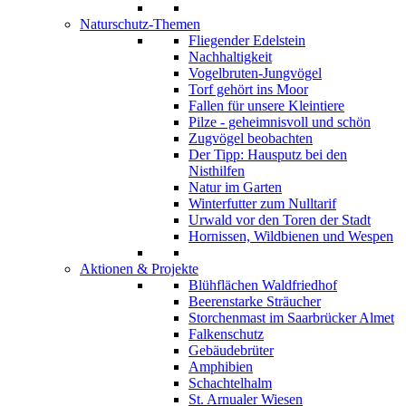
Naturschutz-Themen
Fliegender Edelstein
Nachhaltigkeit
Vogelbruten-Jungvögel
Torf gehört ins Moor
Fallen für unsere Kleintiere
Pilze - geheimnisvoll und schön
Zugvögel beobachten
Der Tipp: Hausputz bei den
Nisthilfen
Natur im Garten
Winterfutter zum Nulltarif
Urwald vor den Toren der Stadt
Hornissen, Wildbienen und Wespen
Aktionen & Projekte
Blühflächen Waldfriedhof
Beerenstarke Sträucher
Storchenmast im Saarbrücker Almet
Falkenschutz
Gebäudebrüter
Amphibien
Schachtelhalm
St. Arnualer Wiesen